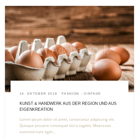
16. OKTOBER 2018
FASHION
VINTAGE
KUNST & HANDWERK AUS DER REGION UND AUS
EIGENKREATION
Lorem ipsum dolor sit amet, consectetur adipiscing elit.
Quisque posuere consequat nisl a sagittis. Maecenas
euismod nunc eget…