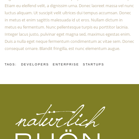
Etiam eu eleifend velit, a dignissim urna. Donec laoreet massa vel nunc
luctus aliquam. Ut suscipit velit ultrices dui tempus accumsan. Donec
in metus et enim sagittis malesuada id ut eros. Nullam dictum in
metus eu fermentum. Nunc pellentesque turpis eu porttitor lacinia.
Integer lacus justo, pulvinar eget magna sed, maximus egestas enim.
Duis a nulla eget neque fermentum condimentum ac vitae sem. Donec
consequat ornare. Blandit fringilla, est nunc elementum augue.
TAGS:
DEVELOPERS
ENTERPRISE
STARTUPS