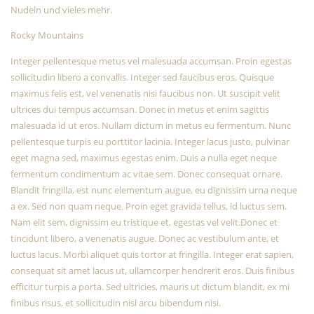
Nudeln und vieles mehr.
Rocky Mountains
Integer pellentesque metus vel malesuada accumsan. Proin egestas
sollicitudin libero a convallis. Integer sed faucibus eros. Quisque
maximus felis est, vel venenatis nisi faucibus non. Ut suscipit velit
ultrices dui tempus accumsan. Donec in metus et enim sagittis
malesuada id ut eros. Nullam dictum in metus eu fermentum. Nunc
pellentesque turpis eu porttitor lacinia. Integer lacus justo, pulvinar
eget magna sed, maximus egestas enim. Duis a nulla eget neque
fermentum condimentum ac vitae sem. Donec consequat ornare.
Blandit fringilla, est nunc elementum augue, eu dignissim urna neque
a ex. Sed non quam neque. Proin eget gravida tellus, id luctus sem.
Nam elit sem, dignissim eu tristique et, egestas vel velit.Donec et
tincidunt libero, a venenatis augue. Donec ac vestibulum ante, et
luctus lacus. Morbi aliquet quis tortor at fringilla. Integer erat sapien,
consequat sit amet lacus ut, ullamcorper hendrerit eros. Duis finibus
efficitur turpis a porta. Sed ultricies, mauris ut dictum blandit, ex mi
finibus risus, et sollicitudin nisl arcu bibendum nisi.