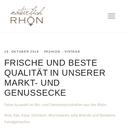
16. OKTOBER 2018
FASHION
VINTAGE
FRISCHE UND BESTE
QUALITÄT IN UNSERER
MARKT- UND
GENUSSECKE
Feine Auswahl an Bio- und Demeterprodukten aus der Rhön.
Brot, Eier, Käse, Schinken, Wurstwaren, edle Brände und Bioweine,
handgemachte