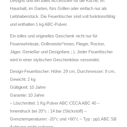
Designs und ein tolles Accessoire für die Küche, im
Haushalt, im Garten, fürs Grillen oder einfach nur als
Liebhaberstück. Die Feuerlöscher sind voll funktionsfähig
und enthalten 1 kg ABC-Pulver.
Ein tolles und originelles Geschenk nicht nur für
Feuerwehrleute, Grillmeister*innen, Flieger, Rocker,
Jäger, Genießer und Designfans ; ). Jeder Feuerlöscher
wird in einer stylischen Geschenkbox versendet.
Design-Feuerlöscher: Höhe: 29 cm, Durchmesser: 9 cm,
Gewicht: 2 kg
Gültigkeit: 10 Jahre
Garantie: 10 Jahre
– Löschmittel: 1 Kg Pulver ABC CECA ABC 40 –
Innendruck bei 20°c : 14 bar (Stickstoff) –
Grenztemperaturen: -20°c und +60°c – Typ : pp1 ABC SB
Achtung: nicht zerlegen.