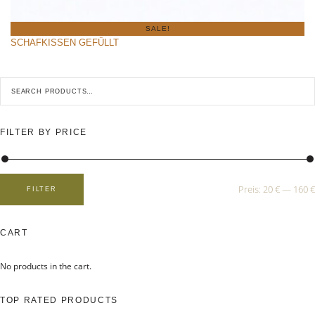
SALE!
SCHAFKISSEN GEFÜLLT
S
e
a
r
c
h
FILTER BY PRICE
f
o
r
:
Preis:
20 €
—
160 €
FILTER
M
M
i
a
n
x
.
.
P
P
CART
r
r
e
e
i
i
No products in the cart.
s
s
TOP RATED PRODUCTS