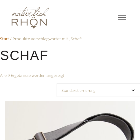
Start
/ Produkte verschlagwortet mit „Schaf“
SCHAF
Alle 9 Ergebnisse werden angezeigt