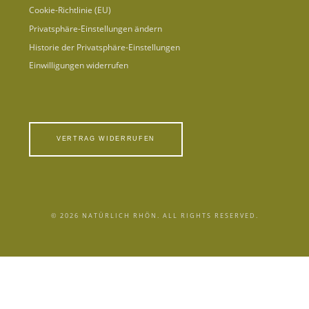
Cookie-Richtlinie (EU)
,
.
0
Privatsphäre-Einstellungen ändern
0
Historie der Privatsphäre-Einstellungen
Einwilligungen widerrufen
€
VERTRAG WIDERRUFEN
© 2026 NATÜRLICH RHÖN. ALL RIGHTS RESERVED.
VERTRAG WIDERRUFEN