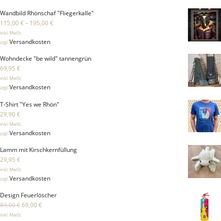
Wandbild Rhönschaf "Fliegerkalle"
115,00
€
–
195,00
€
inkl. MwSt.
Versandkosten
zzgl.
Wohndecke "be wild" tannengrün
69,95
€
inkl. MwSt.
Versandkosten
zzgl.
T-Shirt "Yes we Rhön"
29,90
€
inkl. MwSt.
Versandkosten
zzgl.
Lamm mit Kirschkernfüllung
29,95
€
inkl. MwSt.
Versandkosten
zzgl.
Design Feuerlöscher
U
A
89,00
€
69,00
€
r
k
inkl. MwSt.