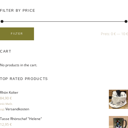
r
c
h
FILTER BY PRICE
f
o
r
:
Preis:
0 €
—
10 €
FILTER
M
M
i
a
n
x
.
.
P
P
CART
r
r
e
e
i
i
No products in the cart.
s
s
TOP RATED PRODUCTS
Rhön Kolter
84,90
€
inkl. MwSt.
Versandkosten
zzgl.
Tasse Rhönschaf "Helene"
12,95
€