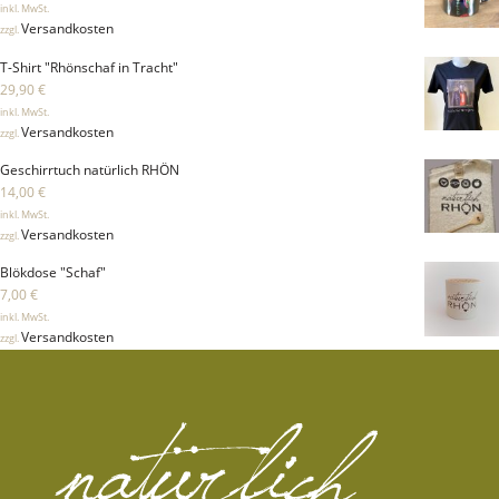
inkl. MwSt.
Versandkosten
zzgl.
T-Shirt "Rhönschaf in Tracht"
29,90
€
inkl. MwSt.
Versandkosten
zzgl.
Geschirrtuch natürlich RHÖN
14,00
€
inkl. MwSt.
Versandkosten
zzgl.
Blökdose "Schaf"
7,00
€
inkl. MwSt.
Versandkosten
zzgl.