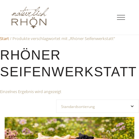
Start
/ Produkte verschlagwortet mit „Rhöner Seifenwerkstatt“
RHÖNER
SEIFENWERKSTATT
Einzelnes Ergebnis wird angezeigt